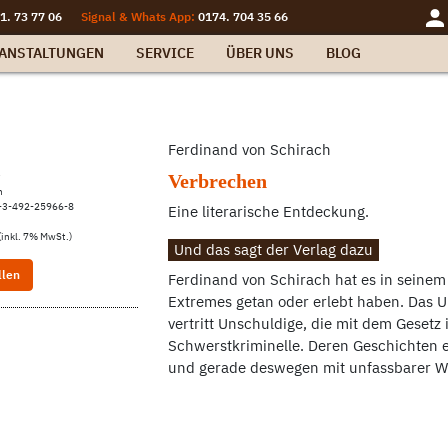
1. 73 77 06
Signal & Whats App:
0174. 704 35 66
ANSTALTUNGEN
SERVICE
ÜBER UNS
BLOG
Ferdinand von Schirach
t
Verbrechen
n
-3-492-25966-8
Eine literarische Entdeckung.
(inkl. 7% MwSt.)
Und das sagt der Verlag dazu
llen
Ferdinand von Schirach hat es in seinem 
Extremes getan oder erlebt haben. Das Un
vertritt Unschuldige, die mit dem Gesetz 
Schwerstkriminelle. Deren Geschichten e
und gerade deswegen mit unfassbarer W