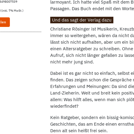
larmoyant. Ich hatte viel Spaß mit dem 
83498007539
Passagen. Das Buch endet mit den Worten "
 (inkl. 7% MwSt.)
Und das sagt der Verlag dazu
llen
Christiane Rösinger ist Musikerin, Kreuz
immer so weitergehen, wären da nicht da
lässt sich nicht aufhalten, aber um ein b
einen Altersratgeber zu schreiben. Ohne 
Aufruf, sich nicht länger gefallen zu las
nicht mehr jung sind.
Dabei ist es gar nicht so einfach, selbs
finden. Das zeigen schon die Gespräche 
Erfahrungen und Meinungen: Da sind die 
Land-Zieherin. Weit und breit kein positi
allem: Was hilft alles, wenn man sich plö
wiederfindet?
Kein Ratgeber, sondern ein bissig-komi
Geschichten, das am Ende einen ernsthaf
Denn alt sein heißt frei sein.