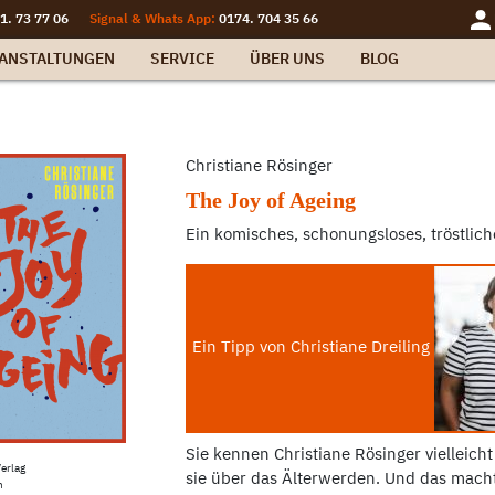
1. 73 77 06
Signal & Whats App:
0174. 704 35 66
ANSTALTUNGEN
SERVICE
ÜBER UNS
BLOG
Christiane Rösinger
The Joy of Ageing
Ein komisches, schonungsloses, tröstli
Ein Tipp von Christiane Dreiling
Sie kennen Christiane Rösinger vielleicht
erlag
sie über das Älterwerden. Und das macht 
n