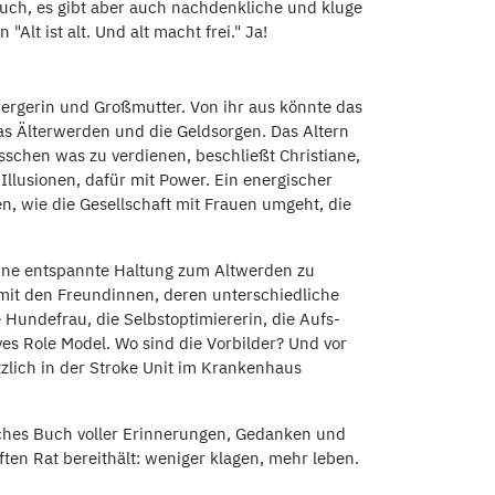
Buch, es gibt aber auch nachdenkliche und kluge
Alt ist alt. Und alt macht frei." Ja!
bergerin und Großmutter. Von ihr aus könnte das
s Älterwerden und die Geldsorgen. Das Altern
isschen was zu verdienen, beschließt Christiane,
Illusionen, dafür mit Power. Ein energischer
sen, wie die Gesellschaft mit Frauen umgeht, die
t eine entspannte Haltung zum Altwerden zu
mit den Freundinnen, deren unterschiedliche
Hundefrau, die Selbstoptimiererin, die Aufs-
ves Role Model. Wo sind die Vorbilder? Und vor
tzlich in der Stroke Unit im Krankenhaus
sches Buch voller Erinnerungen, Gedanken und
ten Rat bereithält: weniger klagen, mehr leben.