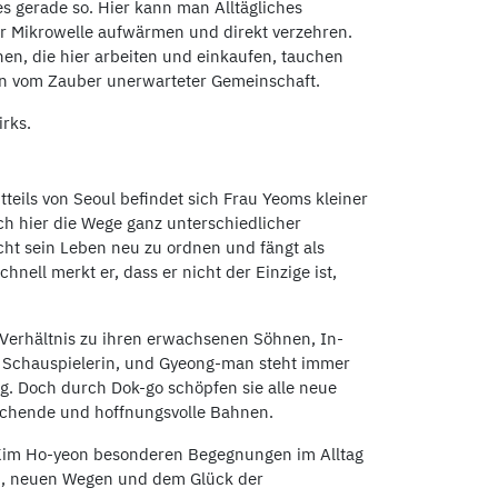
s gerade so. Hier kann man Alltägliches
er Mikrowelle aufwärmen und direkt verzehren.
en, die hier arbeiten und einkaufen, tauchen
en vom Zauber unerwarteter Gemeinschaft.
Dirks.
tteils von Seoul befindet sich Frau Yeoms kleiner
h hier die Wege ganz unterschiedlicher
ht sein Leben neu zu ordnen und fängt als
nell merkt er, dass er nicht der Einzige ist,
erhältnis zu ihren erwachsenen Söhnen, In-
ls Schauspielerin, und Gyeong-man steht immer
g. Doch durch Dok-go schöpfen sie alle neue
aschende und hoffnungsvolle Bahnen.
Kim Ho-yeon besonderen Begegnungen im Alltag
n, neuen Wegen und dem Glück der