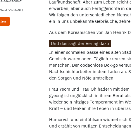
Laufkundschaft. Aber zum Leben reicht e
-3-446-28000-7
erwerben, aber auch Fertiggerichte in d
 (inkl. 7% MwSt.)
Wir folgen den unterschiedlichen Mensch
ein in uns unbekannte Gebräuche, zehr
llen
Aus dem Koreanischen von Jan Henrik 
Und das sagt der Verlag dazu
In einer schmalen Gasse eines alten Stad
Gemischtwarenladen. Täglich kreuzen sic
Menschen. Der obdachlose Dok-go versuc
Nachtschichtarbeiter in dem Laden an. Sch
den Sorgen und Nöte umtreiben.
Frau Yeom und Frau Oh hadern mit dem V
gyeong ist unglücklich in ihrem Beruf a
wieder sein hitziges Temperament im We
Kraft – und lenken ihre Leben in überr
Humorvoll und einfühlsam widmet sich 
und erzählt von mutigen Entscheidunge