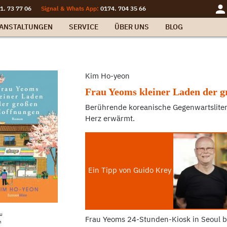
1. 73 77 06
Signal & Whats App:
0174. 704 35 66
ANSTALTUNGEN
SERVICE
ÜBER UNS
BLOG
Kim Ho-yeon
Frau Yeoms kleiner Laden der 
Berührende koreanische Gegenwartslitera
Herz erwärmt.
Ein Tipp von Guido Krey
u
Frau Yeoms 24-Stunden-Kiosk in Seoul be
n