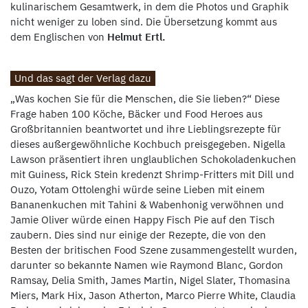
kulinarischem Gesamtwerk, in dem die Photos und Graphik
nicht weniger zu loben sind. Die Übersetzung kommt aus
dem Englischen von
Helmut Ertl.
Und das sagt der Verlag dazu
„Was kochen Sie für die Menschen, die Sie lieben?“ Diese
Frage haben 100 Köche, Bäcker und Food Heroes aus
Großbritannien beantwortet und ihre Lieblingsrezepte für
dieses außergewöhnliche Kochbuch preisgegeben. Nigella
Lawson präsentiert ihren unglaublichen Schokoladenkuchen
mit Guiness, Rick Stein kredenzt Shrimp-Fritters mit Dill und
Ouzo, Yotam Ottolenghi würde seine Lieben mit einem
Bananenkuchen mit Tahini & Wabenhonig verwöhnen und
Jamie Oliver würde einen Happy Fisch Pie auf den Tisch
zaubern. Dies sind nur einige der Rezepte, die von den
Besten der britischen Food Szene zusammengestellt wurden,
darunter so bekannte Namen wie Raymond Blanc, Gordon
Ramsay, Delia Smith, James Martin, Nigel Slater, Thomasina
Miers, Mark Hix, Jason Atherton, Marco Pierre White, Claudia