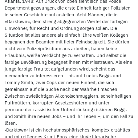
Atlanta, 1948: Auf Druck von oben sieht sich das Police
Department gezwungen, die erste Einheit farbiger Polizisten
in seiner Geschichte aufzustellen. Acht Männer, die in
»Darktown«, dem streng abgegrenzten Viertel der farbigen
Einwohner, für Recht und Ordnung sorgen sollen. Die
Situation ist alles andere als einfach: Ihre weißen Kollegen
begegnen den Beamten mit tiefer Feindseligkeit. Sie dürfen
nicht vom Polizeipräsidium aus arbeiten, haben keine
Erlaubnis, weiße Verdächtige zu verhaften. Und selbst die
farbige Bevölkerung begegnet ihnen mit Misstrauen. Als eine
junge farbige Frau tot aufgefunden wird, scheint das
niemanden zu interessieren – bis auf Lucius Boggs und
Tommy Smith, zwei Cops der neuen Einheit, die sich
gemeinsam auf die Suche nach der Wahrheit machen.
Zwischen zwielichtigen Alkoholschmugglern, scheinheiligen
Puffmüttern, korrupten Gesetzeshütern und unter
permanenter rassistischer Unterdrückung riskieren Boggs
und Smith ihre neuen Jobs – und ihr Leben –, um den Fall zu
lösen.
›Darktown‹ ist ein hochatmosphärisches, komplex erzähltes
und mitreißendes Krimi-Epos, eine kluge literarische