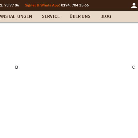
1. 73 77 06
Signal & Whats App:
0174. 704 35 66
ANSTALTUNGEN
SERVICE
ÜBER UNS
BLOG
B
C